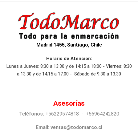
Madrid 1455, Santiago, Chile
Horario de Atención:
Lunes a Jueves: 8:30 a 13:30 y de 14:15 a 18:00 - Viernes: 8:30
a 13:30 y de 14:15 a 17:00 - Sábado de 9:30 a 13:30
Asesorías
Teléfonos:
+56229574818 - +56964242820
Email:
ventas@todomarco.cl