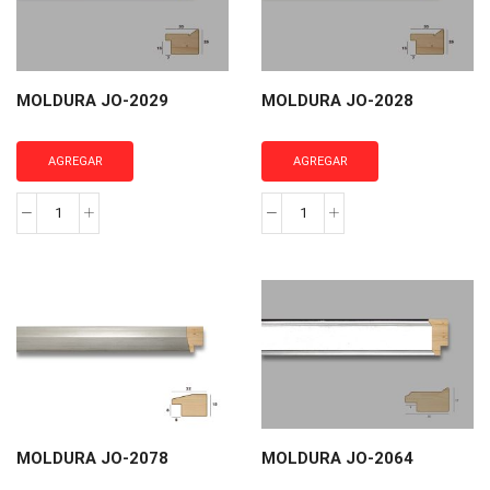
MOLDURA JO-2029
MOLDURA JO-2028
AGREGAR
AGREGAR
MOLDURA
MOLDURA
JO-
JO-
2029
2028
cantidad
cantidad
MOLDURA JO-2078
MOLDURA JO-2064