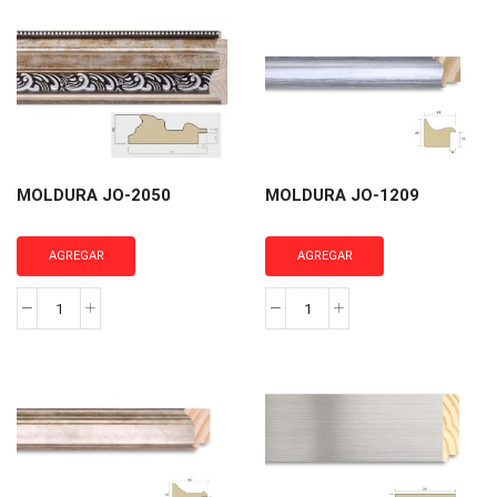
2130
1239
cantidad
cantidad
MOLDURA JO-2050
MOLDURA JO-1209
AGREGAR
AGREGAR
MOLDURA
MOLDURA
JO-
JO-
2050
1209
cantidad
cantidad