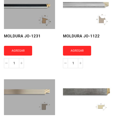
MOLDURA JO-1231
MOLDURA JO-1122
AGREGAR
AGREGAR
MOLDURA
MOLDURA
JO-
JO-
1231
1122
cantidad
cantidad