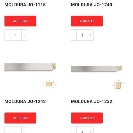
MOLDURA JO-1115
MOLDURA JO-1243
AGREGAR
AGREGAR
MOLDURA
MOLDURA
JO-
JO-
1115
1243
cantidad
cantidad
MOLDURA JO-1242
MOLDURA JO-1232
AGREGAR
AGREGAR