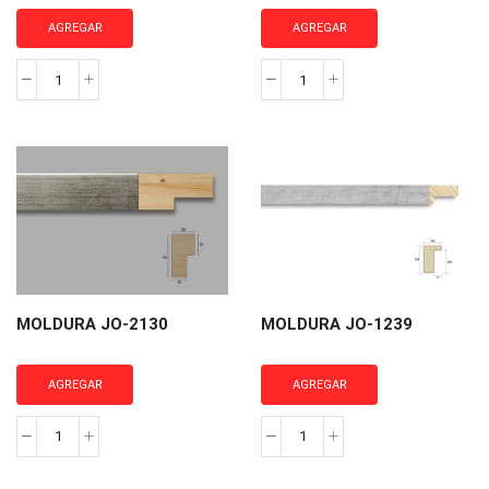
AGREGAR
AGREGAR
MOLDURA
MOLDURA
JO-
JO-
2078
2064
cantidad
cantidad
MOLDURA JO-2130
MOLDURA JO-1239
AGREGAR
AGREGAR
MOLDURA
MOLDURA
JO-
JO-