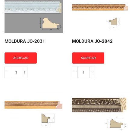
MOLDURA JO-2031
MOLDURA JO-2042
AGREGAR
AGREGAR
MOLDURA
MOLDURA
JO-
JO-
2031
2042
cantidad
cantidad