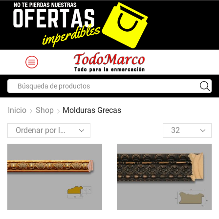
Search
input
Inicio
Shop
Molduras Grecas
Products
per
page