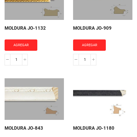
MOLDURA JO-1132
MOLDURA JO-909
AGREGAR
AGREGAR
MOLDURA
MOLDURA
JO-
JO-
1132
909
cantidad
cantidad
MOLDURA JO-843
MOLDURA JO-1180