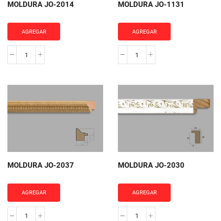
MOLDURA JO-2014
MOLDURA JO-1131
AGREGAR
AGREGAR
MOLDURA
MOLDURA
JO-
JO-
2014
1131
cantidad
cantidad
MOLDURA JO-2037
MOLDURA JO-2030
AGREGAR
AGREGAR
MOLDURA
MOLDURA