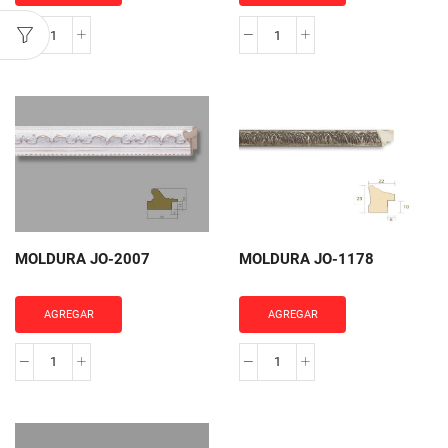
MOLDURA
MOLDURA
JO-
JO-
2040
2039
cantidad
cantidad
MOLDURA JO-2007
MOLDURA JO-1178
AGREGAR
AGREGAR
MOLDURA
MOLDURA
JO-
JO-
2007
1178
cantidad
cantidad