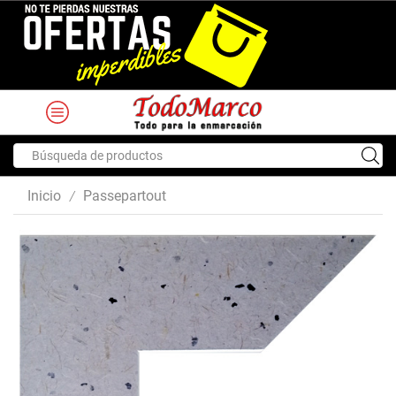
Search
input
Inicio
Passepartout
/