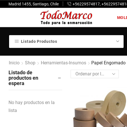
Madrid 1455, Santiago, Chile
+56229574817, +5622957481
MOL
Listado Productos
Inicio
Shop
Herramientas-Insumos
Papel Engomado
Listado de
productos en
espera
No hay productos en la
lista