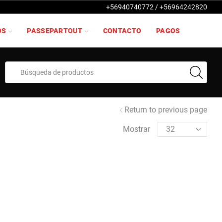
+56940740772 / +56964242820
OS
PASSEPARTOUT
CONTACTO
PAGOS
Search
input
Return to previous page
Products
Mostrar
per
page