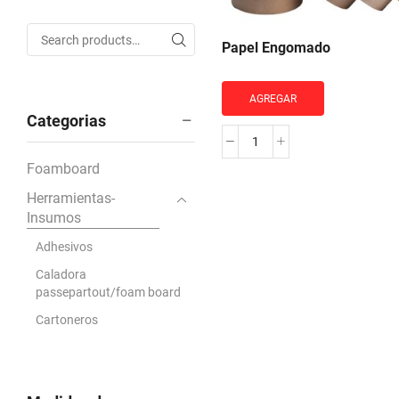
Papel Engomado
Search for:
SEARCH
AGREGAR
Categorias
Papel
Foamboard
Engomado
cantidad
Herramientas-
Insumos
Adhesivos
Caladora
passepartout/foam board
Cartoneros
Colgadores
Corcheteras