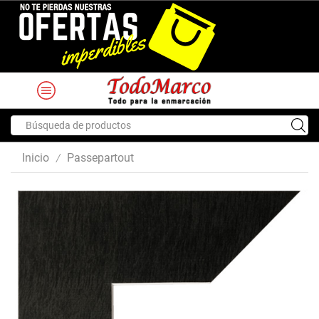
Search
input
Inicio
Passepartout
/