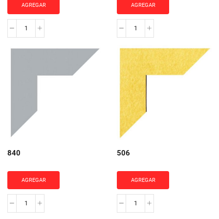
AGREGAR
AGREGAR
855
871
cantidad
cantidad
840
506
AGREGAR
AGREGAR
840
506