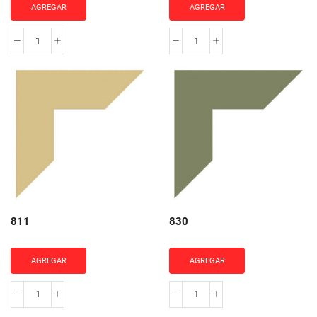
AGREGAR
AGREGAR
815
801
cantidad
cantidad
811
830
AGREGAR
AGREGAR
811
830