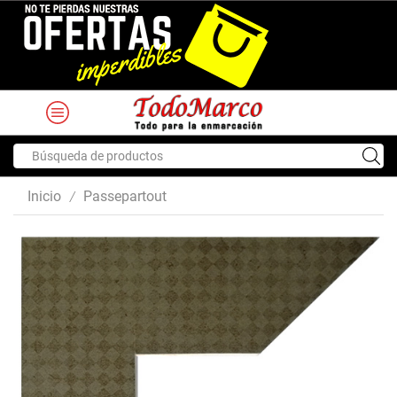
Search
input
Inicio
Passepartout
/