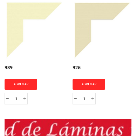
cantidad
cantidad
989
925
AGREGAR
AGREGAR
989
925
cantidad
cantidad