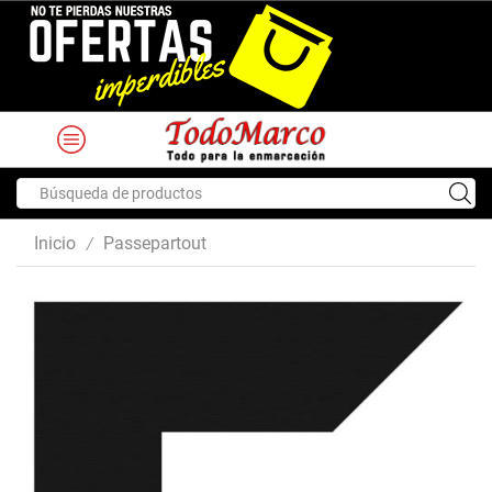
Search
input
Inicio
Passepartout
/