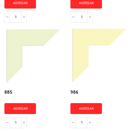
AGREGAR
AGREGAR
803
815
cantidad
cantidad
885
986
AGREGAR
AGREGAR
885
986