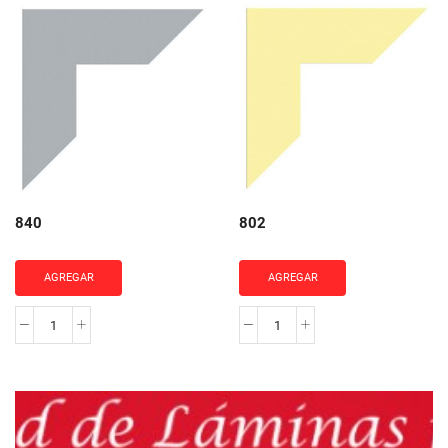
cantidad
-
Jumbo
cantidad
840
802
AGREGAR
AGREGAR
840
802
cantidad
cantidad