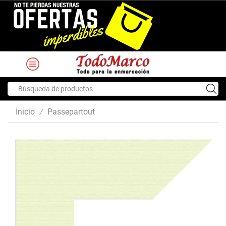
Search
input
Inicio
Passepartout
/