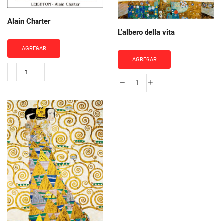
Alain Charter
L’albero della vita
AGREGAR
AGREGAR
Alain
L'albero
Charter
della
cantidad
vita
cantidad