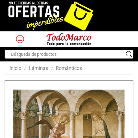
Search
input
Inicio
Láminas
Románticos
/
/