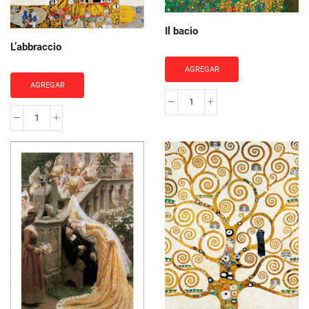
Il bacio
L’abbraccio
AGREGAR
AGREGAR
Il
L'abbraccio
bacio
cantidad
cantidad