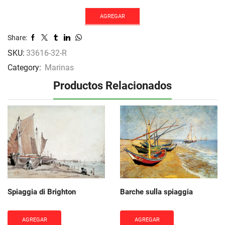
plaisance
cantidad
AGREGAR
Share:
SKU:
33616-32-R
Category:
Marinas
Productos Relacionados
Spiaggia di Brighton
Barche sulla spiaggia
AGREGAR
AGREGAR