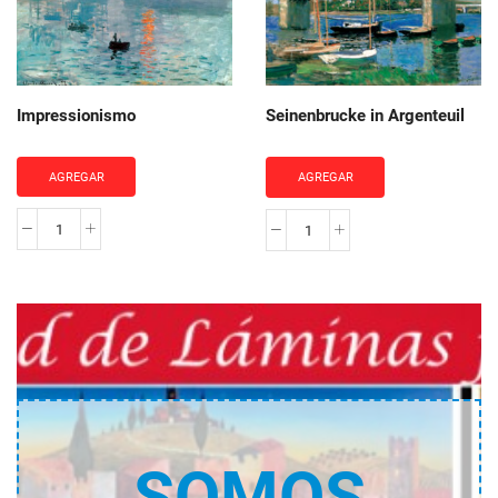
Impressionismo
Seinenbrucke in Argenteuil
AGREGAR
AGREGAR
Impressionismo
Seinenbrucke
cantidad
in
Argenteuil
cantidad
SOMOS