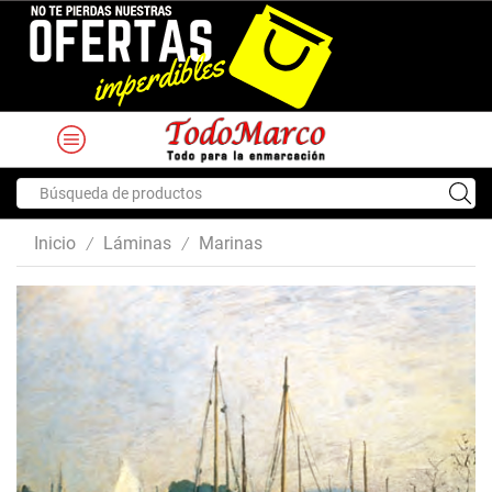
Search
input
Inicio
Láminas
Marinas
/
/