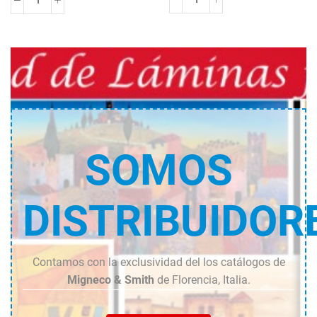
Fiori
Trittico
cantidad
Portinari
cantidad
SOMOS
DISTRIBUIDOR
Contamos con la exclusividad del los catálogos de
Migneco & Smith
de Florencia, Italia.