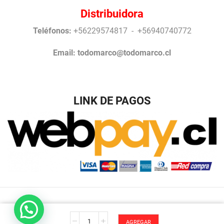
Distribuidora
Teléfonos:
+56229574817 - +56940740772
Email:
todomarco@todomarco.cl
LINK DE PAGOS
Desarrollo Antonio Arrigucci © Todos los Derechos
Calle
reservados TodoMarco.
AGREGAR