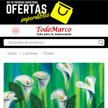
Search
input
Inicio
Láminas
Flores
/
/