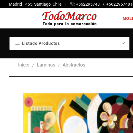
Madrid 1455, Santiago, Chile
+56229574817, +5622957481
MOL
Listado Productos
Inicio
Láminas
Abstractos
/
/