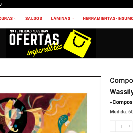
8
DURAS
SALDOS
LÁMINAS
HERRAMIENTAS-INSUM
Compos
Wassil
«Composi
Medida
: 6
Composizi
1936