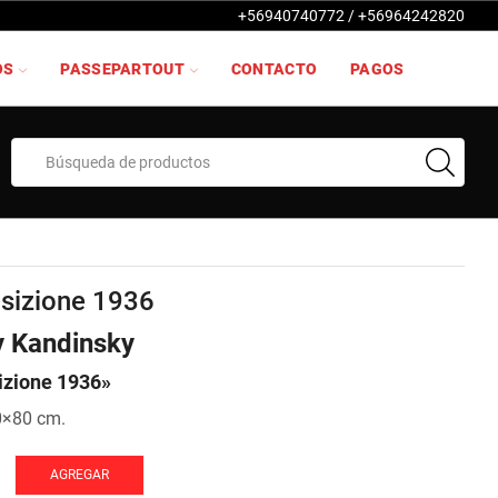
+56940740772 / +56964242820
OS
PASSEPARTOUT
CONTACTO
PAGOS
Search
input
izione 1936
y Kandinsky
zione 1936»
0×80 cm.
one
AGREGAR