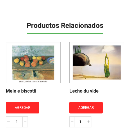
Productos Relacionados
Mele e biscotti
L’echo du vide
AGREGAR
AGREGAR
Mele
L'echo