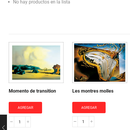
No hay productos en la lista
Les montres molles
Momento de transition
AGREGAR
AGREGAR
Les
Momento