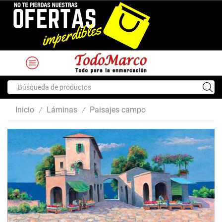
Search
input
Inicio
Láminas
Paisajes campo
/
/