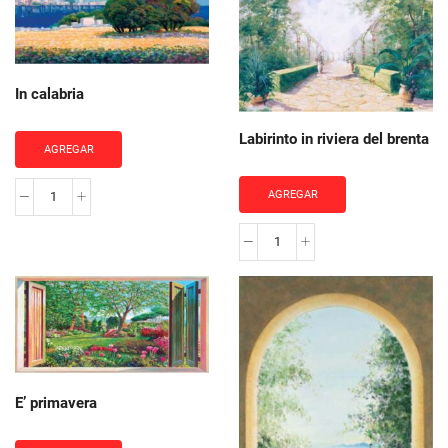
cantidad
putrella
cantidad
In calabria
Labirinto in riviera del brenta
AGREGAR
AGREGAR
In
calabria
Labirinto
cantidad
in
riviera
del
brenta
cantidad
E’ primavera