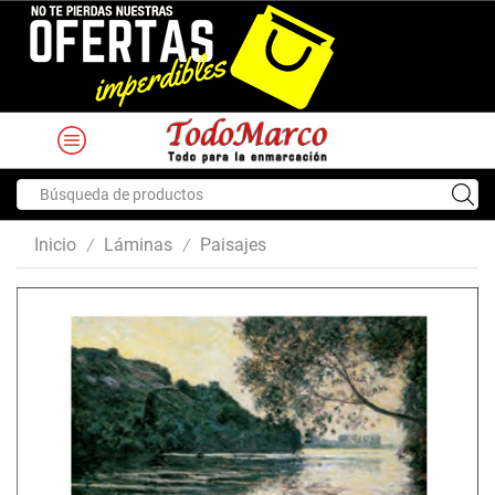
Search
input
Inicio
Láminas
Paisajes
/
/