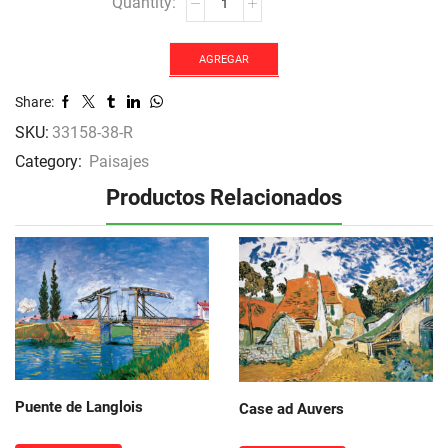
de
soleil
couchant
AGREGAR
sur
Share:
la
Seine
SKU:
33158-38-R
at
Category:
Paisajes
Port-
Ville
Productos Relacionados
cantidad
Puente de Langlois
Case ad Auvers