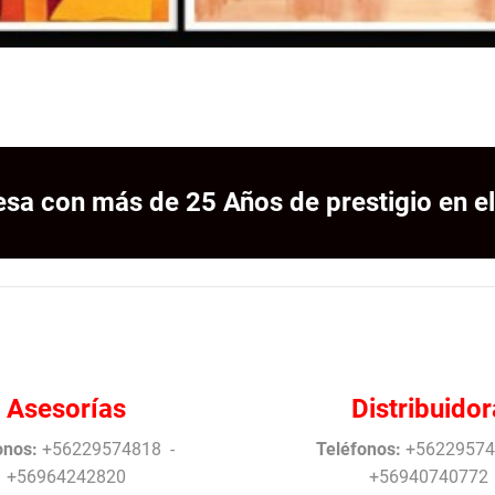
sa con más de 25 Años de prestigio en el
Asesorías
Distribuidor
onos:
+56229574818 -
Teléfonos:
+56229574
+56964242820
+56940740772