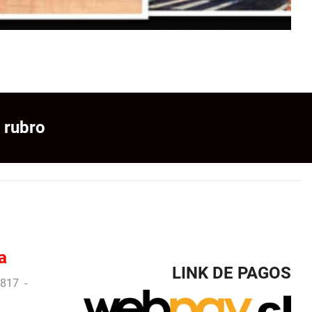
 rubro
a
LINK DE PAGOS
817 -