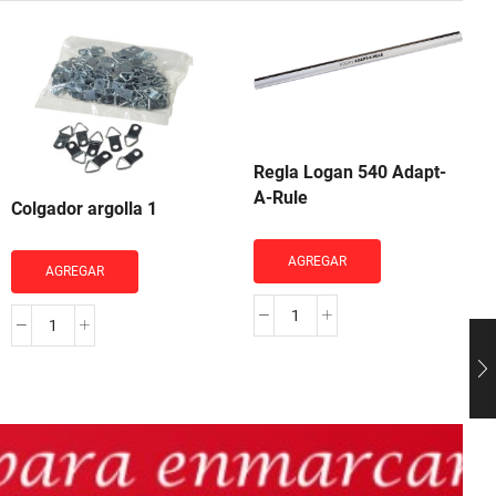
Regla Logan 540 Adapt-
A-Rule
Colgador argolla 1
AGREGAR
AGREGAR
Regla
Colgador
Logan
argolla
540
1
Adapt-
cantidad
A-
Rule
cantidad