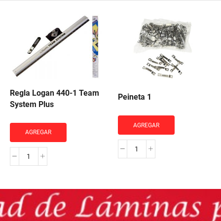
Regla Logan 440-1 Team
Peineta 1
System Plus
AGREGAR
AGREGAR
Peineta
Regla
1
Logan
cantidad
440-
1
Team
System