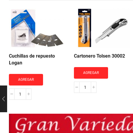
Cuchillas de repuesto
Cartonero Tolsen 30002
Logan
AGREGAR
AGREGAR
Cartonero
Cuchillas
Tolsen
de
30002
repuesto
cantidad
Logan
cantidad