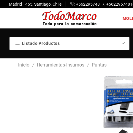
Madrid 1455, Santiago, Chile
+56229574817, +5622957481
MOL
Listado Productos
Inicio
Herramientas-Insumos
Puntas
/
/