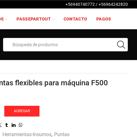
+56940740772 / +56964242820
OS
PASSEPARTOUT
CONTACTO
PAGOS
Search
input
ntas flexibles para máquina F500
AGREGAR
:
Herramientas-Insumos
,
Puntas