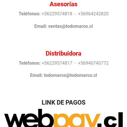
Asesorías
Teléfonos:
+56229574818 - +56964242820
Email:
ventas@todomarco.cl
Distribuidora
Teléfonos:
+56229574817 - +56940740772
Email:
todomarco@todomarco.cl
LINK DE PAGOS