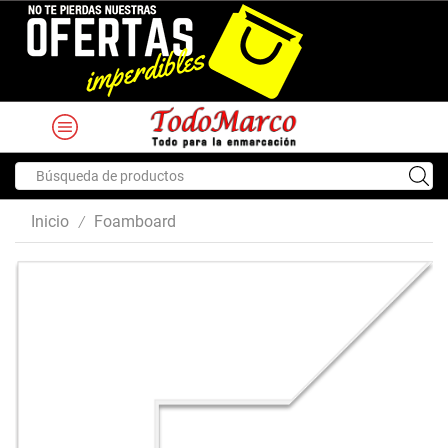
Search
input
Inicio
Foamboard
/