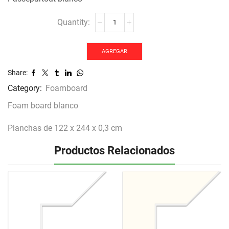
Foam
board
blanco
3
AGREGAR
mm
Share:
espesor
FB108
Category:
Foamboard
libre
Foam board blanco
de
ácido
Planchas de 122 x 244 x 0,3 cm
cantidad
Productos Relacionados