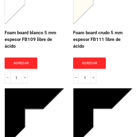
Foam board blanco 5 mm
Foam board crudo 5 mm
espesor FB109 libre de
espesor FB111 libre de
ácido
ácido
AGREGAR
AGREGAR
Foam
Foam
board
board
blanco
crudo
5
5
mm
mm
espesor
espesor
FB109
FB111
libre
libre