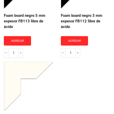
de
de
ácido
ácido
cantidad
cantidad
Foam board negro 5 mm
Foam board negro 3 mm
espesor FB113 libre de
espesor FB112 libre de
ácido
ácido
AGREGAR
AGREGAR
Foam
Foam
board
board
negro
negro
5
3
mm
mm
espesor
espesor
FB113
FB112
libre
libre
de
de
ácido
ácido