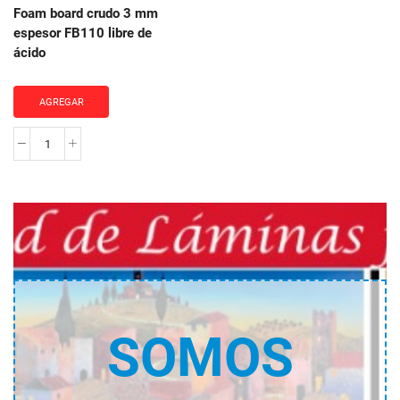
cantidad
cantidad
Foam board crudo 3 mm
espesor FB110 libre de
ácido
AGREGAR
Foam
board
crudo
3
mm
espesor
FB110
libre
de
SOMOS
ácido
cantidad