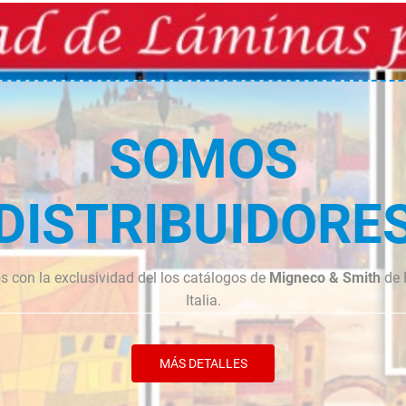
SOMOS
DISTRIBUIDORE
 con la exclusividad del los catálogos de
Migneco & Smith
de 
Italia.
MÁS DETALLES