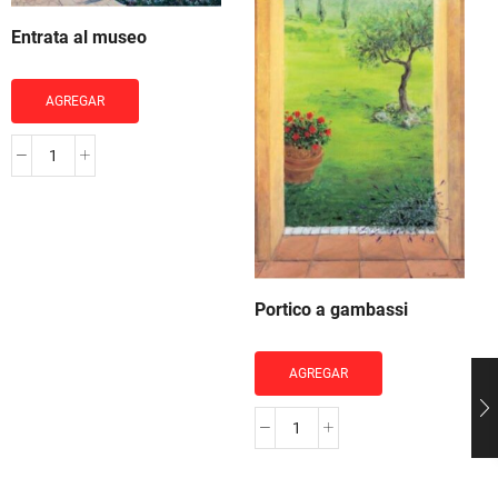
Entrata al museo
AGREGAR
Entrata
al
museo
cantidad
Portico a gambassi
AGREGAR
Portico
a
gambassi