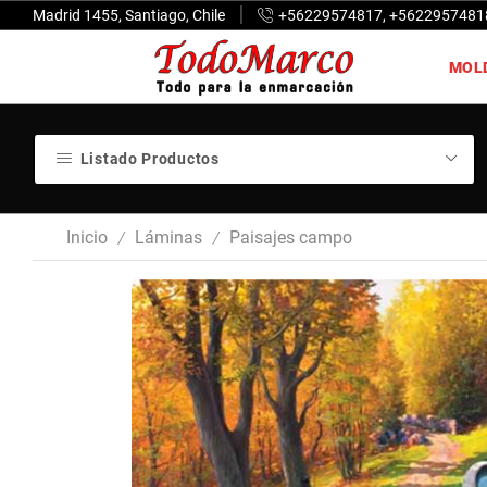
Madrid 1455, Santiago, Chile
+56229574817, +5622957481
MOL
Listado Productos
Inicio
Láminas
Paisajes campo
/
/