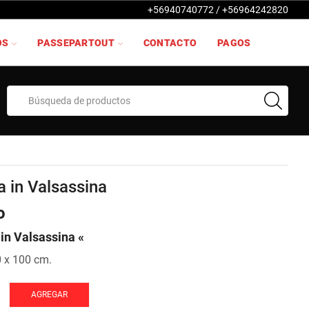
+56940740772 / +56964242820
OS
PASSEPARTOUT
CONTACTO
PAGOS
Search
input
a in Valsassina
o
in Valsassina «
0 x 100 cm.
AGREGAR