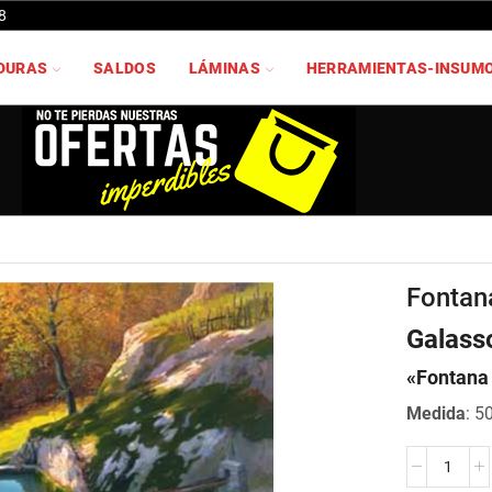
8
DURAS
SALDOS
LÁMINAS
HERRAMIENTAS-INSUM
Fontan
Galass
«Fontana 
Medida
: 5
Fontana
in