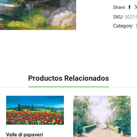
Valsassina
Share:
cantidad
SKU:
50219
Category:
Productos Relacionados
Valle di papaveri