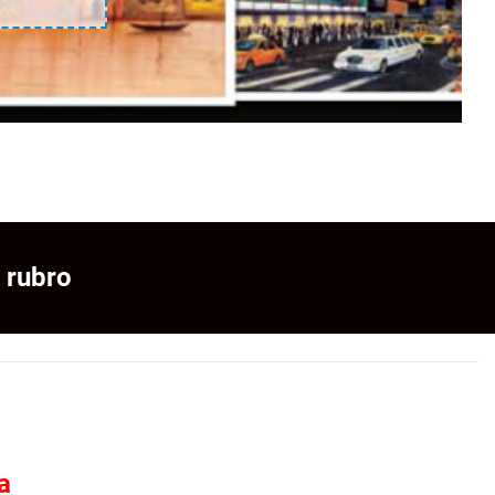
 rubro
a