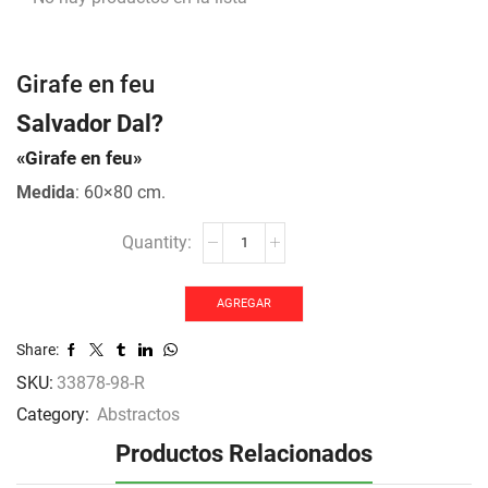
Girafe en feu
Salvador Dal?
«Girafe en feu»
Medida
: 60×80 cm.
Girafe
en
feu
cantidad
AGREGAR
Share:
SKU:
33878-98-R
Category:
Abstractos
Productos Relacionados