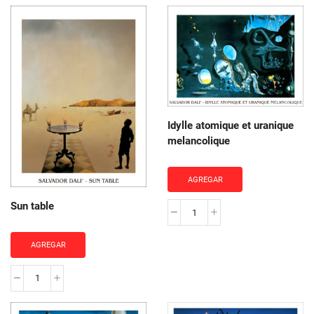
Idylle atomique et uranique
melancolique
AGREGAR
Sun table
Idylle
atomique
AGREGAR
et
uranique
Sun
melancolique
table
cantidad