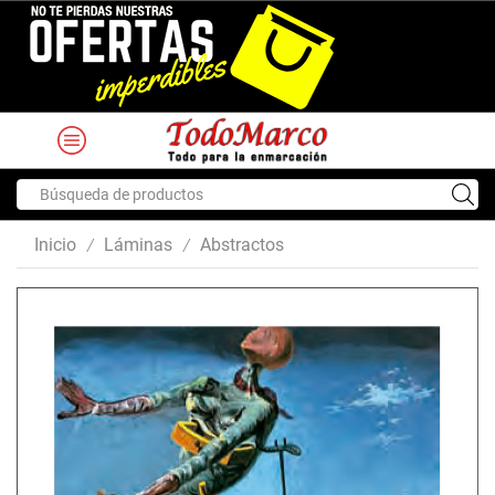
Search
input
Inicio
Láminas
Abstractos
/
/