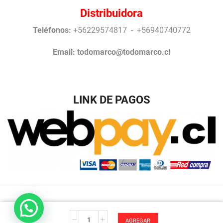
Distribuidora
Teléfonos:
+56229574817 - +56940740772
Email:
todomarco@todomarco.cl
LINK DE PAGOS
Desarrollo Antonio Arrigucci © Todos los Derechos
I
reservados TodoMarco.
AGREGAR