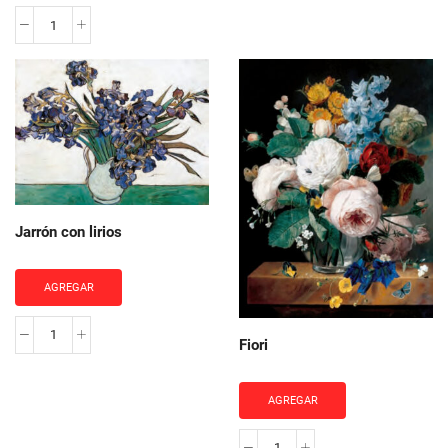
Garofani
selvatici
cantidad
Jarrón con lirios
AGREGAR
Jarrón
Fiori
con
lirios
AGREGAR
cantidad