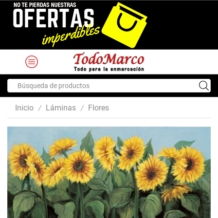
Search
input
Inicio
Láminas
Flores
/
/