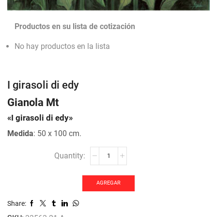
Productos en su lista de cotización
No hay productos en la lista
I girasoli di edy
Gianola Mt
«I girasoli di edy»
Medida
: 50 x 100 cm.
I
girasoli
di
edy
AGREGAR
cantidad
Share: