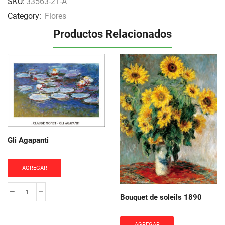
SKU:
33563-21-A
Category:
Flores
Productos Relacionados
Gli Agapanti
AGREGAR
Gli
Bouquet de soleils 1890
Agapanti
cantidad
AGREGAR