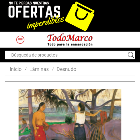
Search
input
Inicio
Láminas
Desnudo
/
/