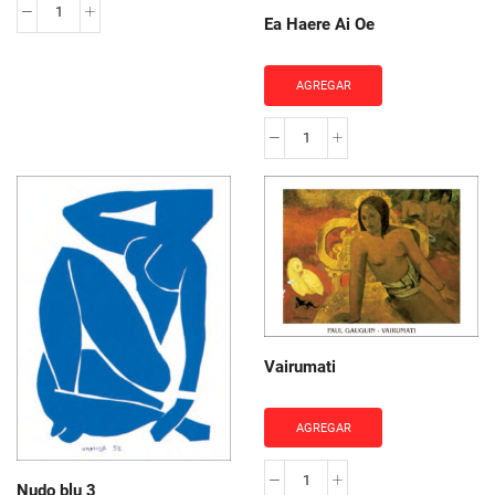
Aha
Ea Haere Ai Oe
oe
Feii
AGREGAR
cantidad
Ea
Haere
Ai
Oe
cantidad
Vairumati
AGREGAR
Vairumati
Nudo blu 3