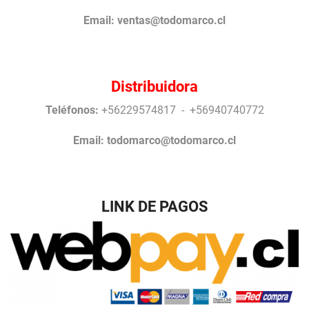
Email:
ventas@todomarco.cl
Distribuidora
Teléfonos:
+56229574817 - +56940740772
Email:
todomarco@todomarco.cl
LINK DE PAGOS