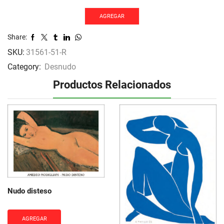
Te
Oviri
AGREGAR
cantidad
Share:
SKU:
31561-51-R
Category:
Desnudo
Productos Relacionados
Nudo disteso
AGREGAR