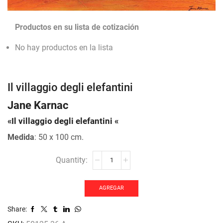
Productos en su lista de cotización
No hay productos en la lista
Il villaggio degli elefantini
Jane Karnac
«Il villaggio degli elefantini «
Medida
: 50 x 100 cm.
Il
villaggio
degli
elefantini
AGREGAR
cantidad
Share: