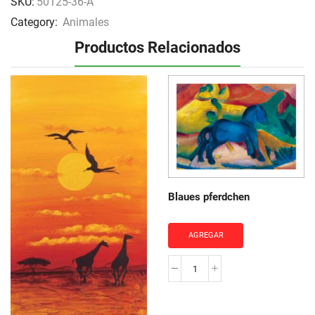
SKU:
50125-36-A
Category:
Animales
Productos Relacionados
Blaues pferdchen
AGREGAR
Blaues
pferdchen
cantidad