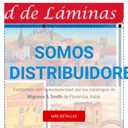
cantidad
cantidad
SOMOS
DISTRIBUIDOR
Contamos con la exclusividad del los catálogos de
Migneco & Smith
de Florencia, Italia.
MÁS DETALLES