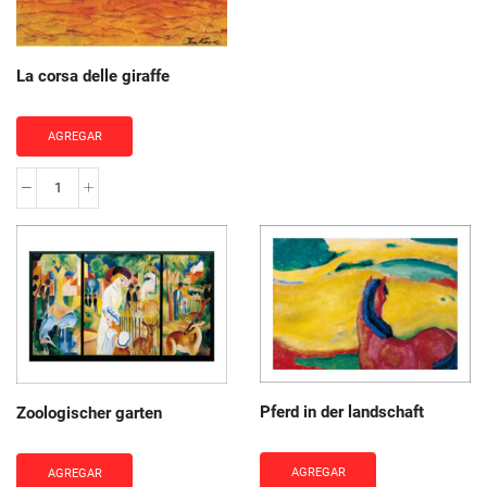
La corsa delle giraffe
AGREGAR
La
corsa
delle
giraffe
cantidad
Pferd in der landschaft
Zoologischer garten
AGREGAR
AGREGAR