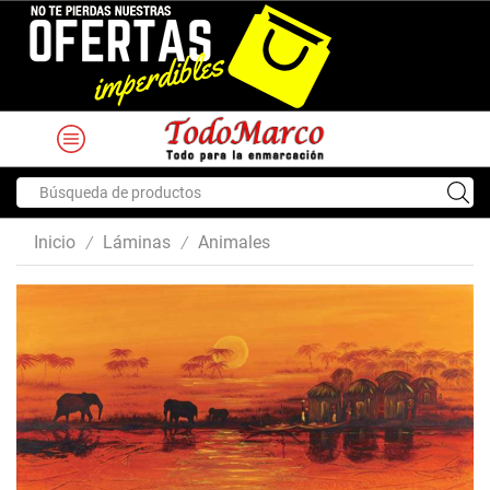
Search
input
Inicio
Láminas
Animales
/
/