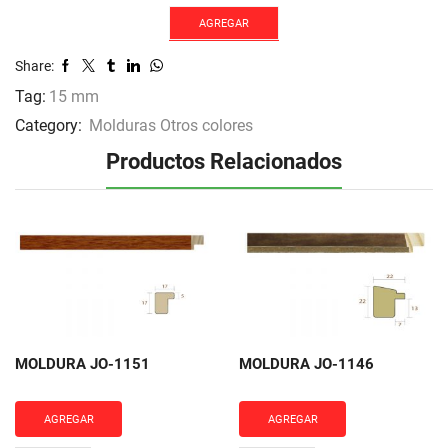
1111
cantidad
AGREGAR
Share:
Tag:
15 mm
Category:
Molduras Otros colores
Productos Relacionados
MOLDURA JO-1151
MOLDURA JO-1146
AGREGAR
AGREGAR