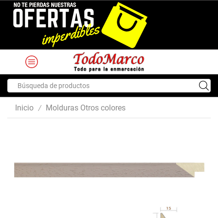
Search
input
Inicio
Molduras Otros colores
/