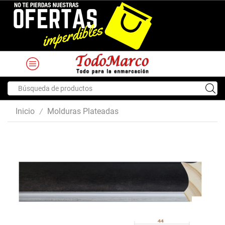
Search
input
Inicio
Molduras Plateadas
/