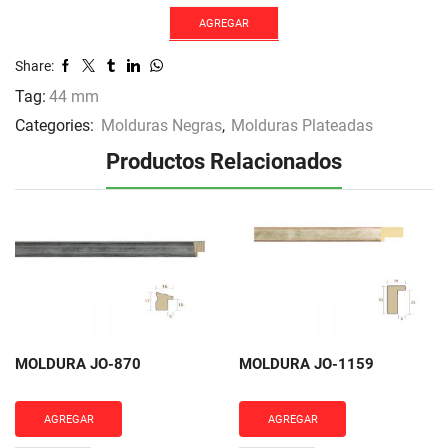
1144
cantidad
AGREGAR
Share:
Tag:
44 mm
Categories:
Molduras Negras
,
Molduras Plateadas
Productos Relacionados
MOLDURA JO-870
MOLDURA JO-1159
AGREGAR
AGREGAR