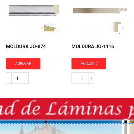
MOLDURA JO-874
MOLDURA JO-1116
AGREGAR
AGREGAR
MOLDURA
MOLDURA
JO-
JO-
874
1116
cantidad
cantidad