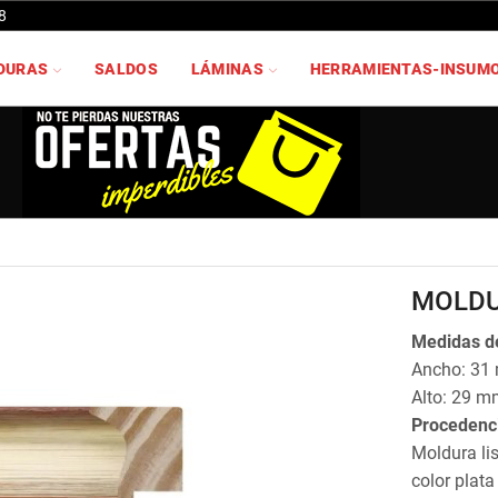
8
DURAS
SALDOS
LÁMINAS
HERRAMIENTAS-INSUM
MOLDU
Medidas de
Ancho: 31
Alto: 29 m
Procedenc
Moldura li
color plat