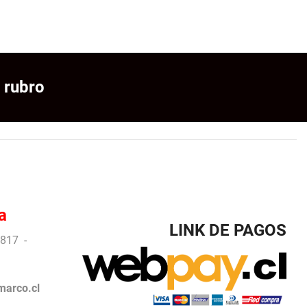
 rubro
a
LINK DE PAGOS
817 -
arco.cl