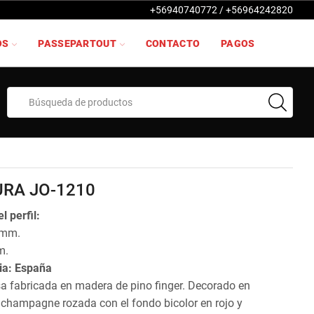
+56940740772 / +56964242820
OS
PASSEPARTOUT
CONTACTO
PAGOS
Search
input
RA JO-1210
l perfil:
 mm.
m.
ia: España
sa fabricada en madera de pino finger. Decorado en
a champagne rozada con el fondo bicolor en rojo y