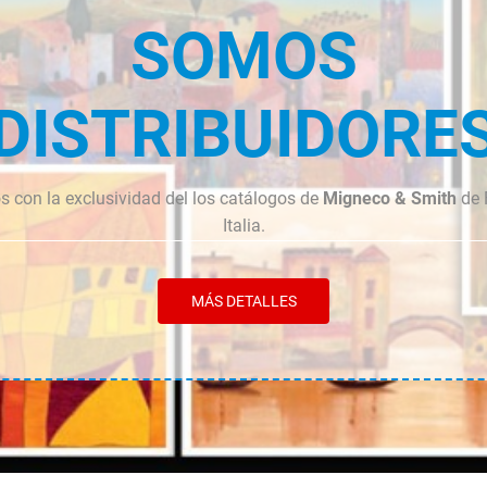
SOMOS
DISTRIBUIDORE
 con la exclusividad del los catálogos de
Migneco & Smith
de 
Italia.
MÁS DETALLES