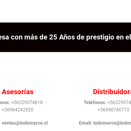
sa con más de 25 Años de prestigio en el
Asesorías
Distribuidor
onos:
+56229574818 -
Teléfonos:
+56229574
+56964242820
+56940740772
:
ventas@todomarco.cl
Email:
todomarco@todom