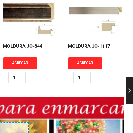
MOLDURA JO-844
MOLDURA JO-1117
AGREGAR
AGREGAR
MOLDURA
MOLDURA
JO-
JO-
844
1117
cantidad
cantidad