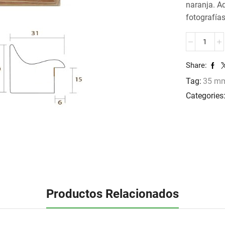
naranja. A
fotografías
MOLDURA
JO-
1210
Share:
cantidad
Tag:
35 m
Categories
Productos Relacionados