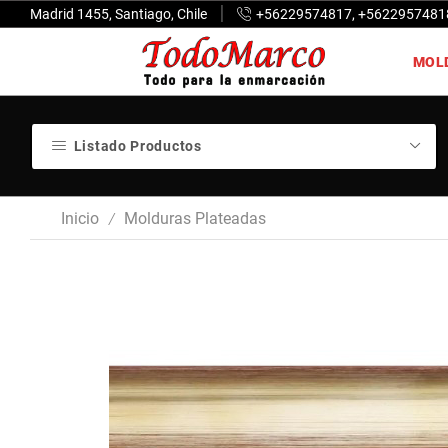
Madrid 1455, Santiago, Chile
+56229574817, +5622957481
MOL
Listado Productos
Inicio
Molduras Plateadas
/