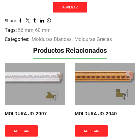
2031
cantidad
AGREGAR
Share:
Tags:
56 mm
,
60 mm
Categories:
Molduras Blancas
,
Molduras Grecas
Productos Relacionados
MOLDURA JO-2007
MOLDURA JO-2040
AGREGAR
AGREGAR