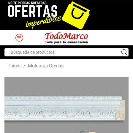
Search
input
Inicio
Molduras Grecas
/