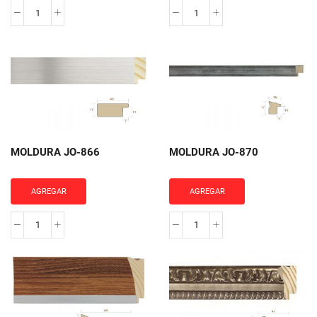
MOLDURA
MOLDURA
JO-
JO-
861
1144
cantidad
cantidad
MOLDURA JO-866
MOLDURA JO-870
AGREGAR
AGREGAR
MOLDURA
MOLDURA
JO-
JO-
866
870
cantidad
cantidad