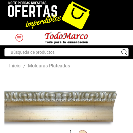
Search
input
Inicio
Molduras Plateadas
/