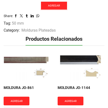
2073
cantidad
AGREGAR
Share:
Tag:
50 mm
Category:
Molduras Plateadas
Productos Relacionados
MOLDURA JO-861
MOLDURA JO-1144
AGREGAR
AGREGAR