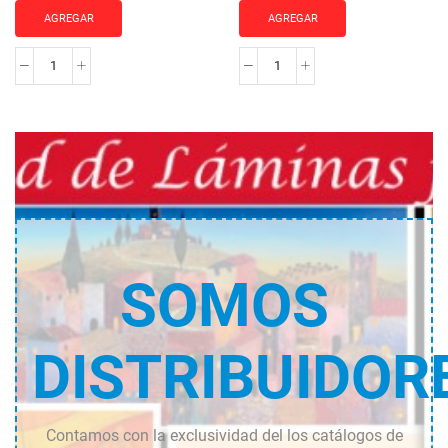
AGREGAR
AGREGAR
MOLDURA
MOLDURA
JO-
JO-
841
2044
cantidad
cantidad
SOMOS
DISTRIBUIDOR
Contamos con la exclusividad del los catálogos de