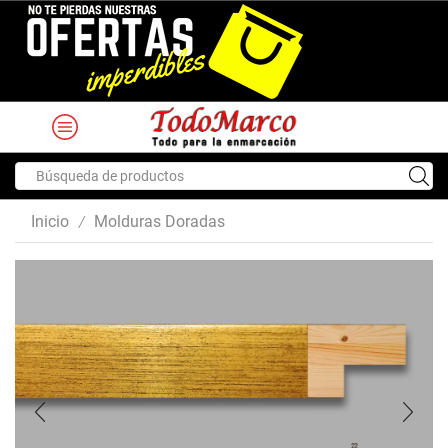
Search
input
Inicio
Molduras Doradas
/