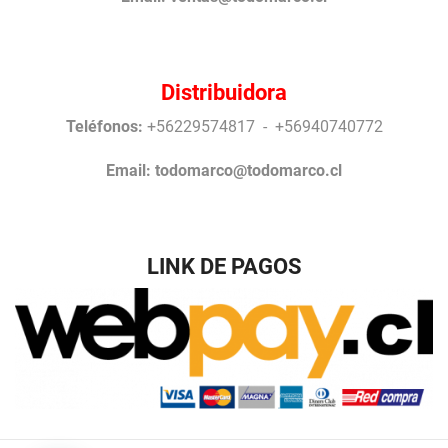
Distribuidora
Teléfonos:
+56229574817 - +56940740772
Email:
todomarco@todomarco.cl
LINK DE PAGOS