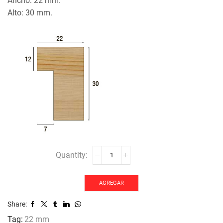
Ancho: 22 mm.
Alto: 30 mm.
MOLDURA
JO-
2117
cantidad
AGREGAR
Share:
Tag:
22 mm