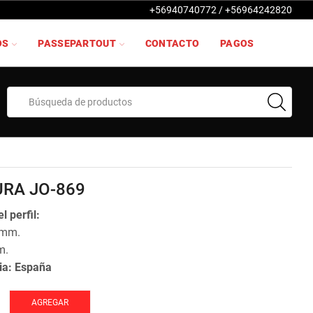
+56940740772 / +56964242820
OS
PASSEPARTOUT
CONTACTO
PAGOS
Search
input
RA JO-869
l perfil:
 mm.
m.
ia: España
AGREGAR