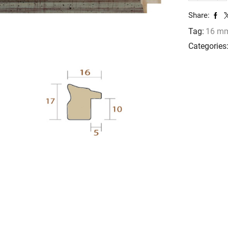
869
Share:
cantidad
Tag:
16 m
Categories