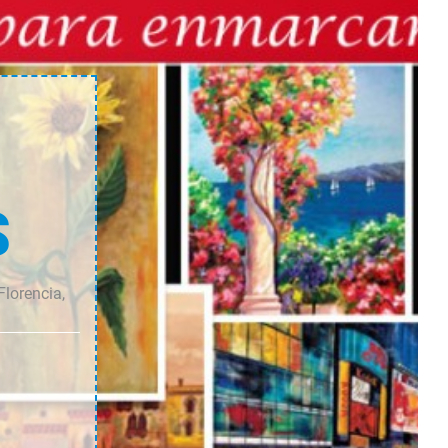
cantidad
cantidad
S
Florencia,