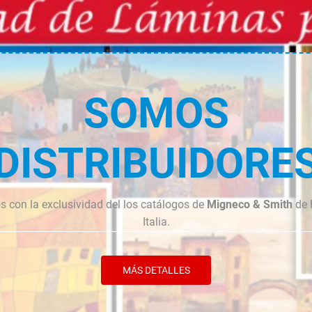
cantidad
cantidad
SOMOS
DISTRIBUIDORE
 con la exclusividad del los catálogos de
Migneco & Smith
de 
Italia.
MÁS DETALLES