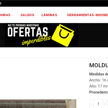
8
DURAS
SALDOS
LÁMINAS
HERRAMIENTAS-INSUM
MOLDU
Medidas de
Ancho: 16
Alto: 17 m
Procedenc
MOLDURA
JO-