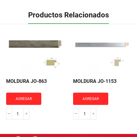
Productos Relacionados
MOLDURA JO-863
MOLDURA JO-1153
AGREGAR
AGREGAR
MOLDURA
MOLDURA
JO-
JO-
863
1153