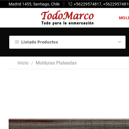
Madrid 1455, Santiago, Chile
+56229574817, +5622957481
MOL
Listado Productos
Inicio
Molduras Plateadas
/