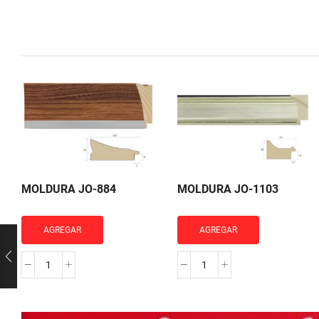
MOLDURA JO-884
MOLDURA JO-1103
AGREGAR
AGREGAR
MOLDURA
MOLDURA
JO-
JO-
884
1103