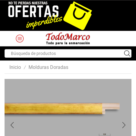
Search
input
Inicio
Molduras Doradas
/