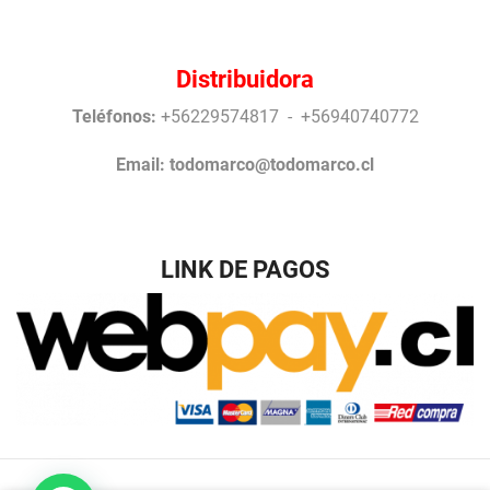
Distribuidora
Teléfonos:
+56229574817 - +56940740772
Email:
todomarco@todomarco.cl
LINK DE PAGOS