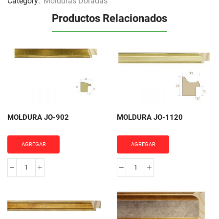
Category:
Molduras Doradas
Productos Relacionados
MOLDURA JO-902
MOLDURA JO-1120
AGREGAR
AGREGAR
MOLDURA
MOLDURA
JO-
JO-
902
1120
cantidad
cantidad