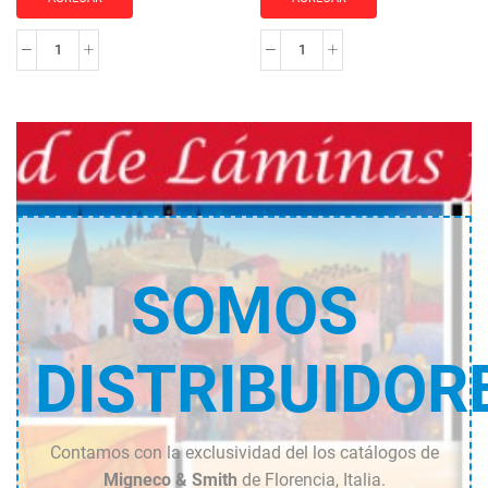
MOLDURA
MOLDURA
JO-
JO-
2072
876
cantidad
cantidad
SOMOS
DISTRIBUIDOR
Contamos con la exclusividad del los catálogos de
Migneco & Smith
de Florencia, Italia.