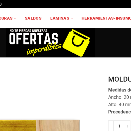
8
DURAS
SALDOS
LÁMINAS
HERRAMIENTAS-INSUM
MOLDU
Medidas de
Ancho: 20
Alto: 40 m
Procedenc
MOLDURA
JO-