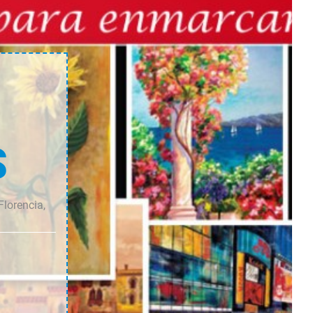
cantidad
cantidad
S
Florencia,