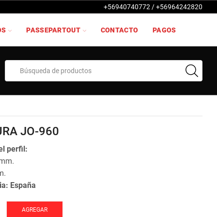
+56940740772 / +56964242820
OS
PASSEPARTOUT
CONTACTO
PAGOS
Search
input
RA JO-960
l perfil:
 mm.
m.
ia:
España
AGREGAR