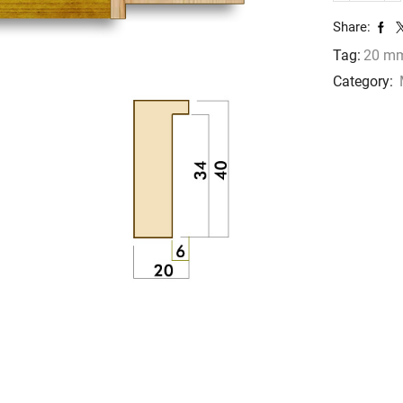
960
Share:
cantidad
Tag:
20 m
Category: