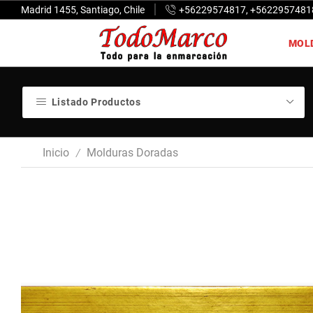
Madrid 1455, Santiago, Chile
+56229574817, +5622957481
MOL
Listado Productos
Inicio
Molduras Doradas
/