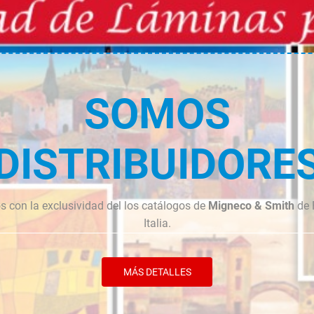
cantidad
cantidad
SOMOS
DISTRIBUIDORE
 con la exclusividad del los catálogos de
Migneco & Smith
de 
Italia.
MÁS DETALLES