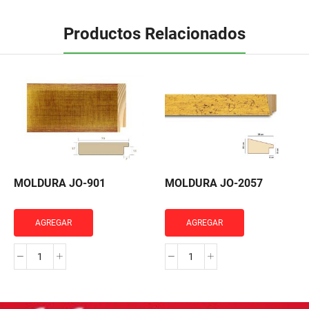
Productos Relacionados
MOLDURA JO-901
MOLDURA JO-2057
AGREGAR
AGREGAR
MOLDURA
MOLDURA
JO-
JO-
901
2057