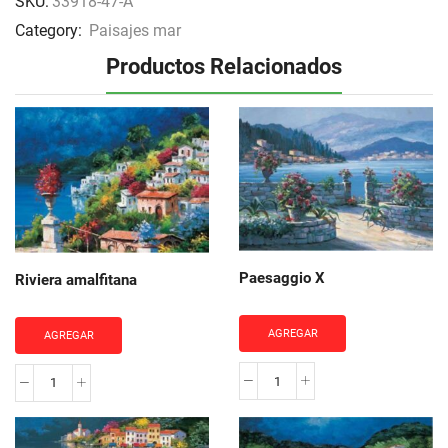
SKU:
33918-47-A
Category:
Paisajes mar
Productos Relacionados
Paesaggio X
Riviera amalfitana
AGREGAR
AGREGAR
Paesaggio
Riviera
X
amalfitana
cantidad
cantidad