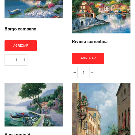
Borgo campano
Riviera sorrentina
AGREGAR
AGREGAR
Borgo
campano
Riviera
cantidad
sorrentina
cantidad
Paesaggio V