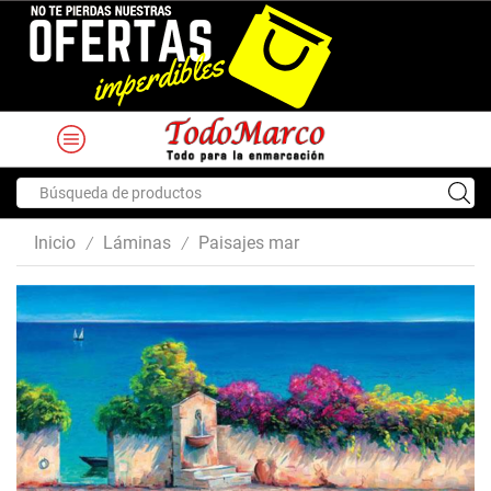
Search
input
Inicio
Láminas
Paisajes mar
/
/