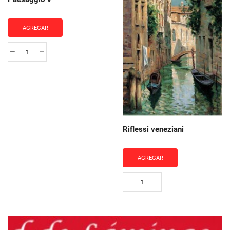
AGREGAR
Paesaggio
V
cantidad
Riflessi veneziani
AGREGAR
Riflessi
veneziani
cantidad