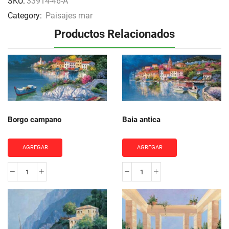
SKU:
33914-46-A
Category:
Paisajes mar
Productos Relacionados
Borgo campano
Baia antica
AGREGAR
AGREGAR
Borgo
Baia
campano
antica
cantidad
cantidad