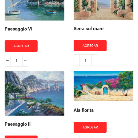
Serra sul mare
Paesaggio VI
AGREGAR
AGREGAR
Serra
Paesaggio
sul
VI
mare
cantidad
cantidad
Aia florita
Paesaggio II
AGREGAR