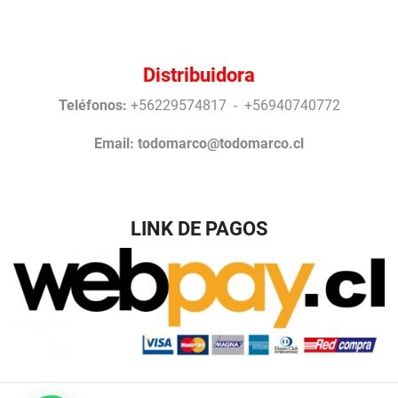
Distribuidora
Teléfonos:
+56229574817 - +56940740772
Email:
todomarco@todomarco.cl
LINK DE PAGOS