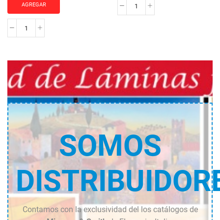
AGREGAR
Aia
florita
Paesaggio
cantidad
II
cantidad
SOMOS
DISTRIBUIDOR
Contamos con la exclusividad del los catálogos de