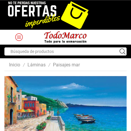
Search
input
Inicio
Láminas
Paisajes mar
/
/