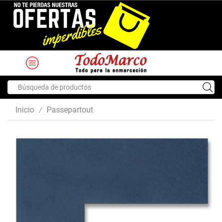
Search
input
Inicio
Passepartout
/