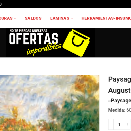
8
DURAS
SALDOS
LÁMINAS
HERRAMIENTAS-INSUM
Paysage
August
«Paysage 
Medida
: 6
Paysage
avec