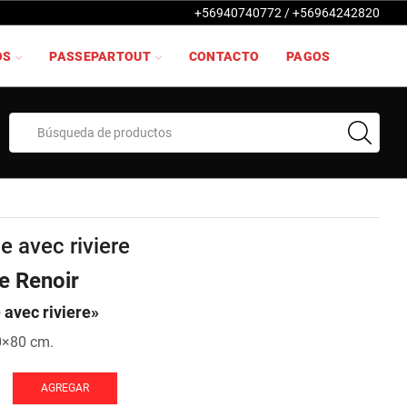
+56940740772 / +56964242820
OS
PASSEPARTOUT
CONTACTO
PAGOS
Search
input
 avec riviere
e Renoir
avec riviere»
0×80 cm.
AGREGAR