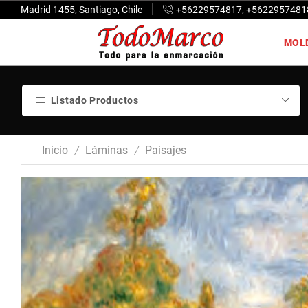
Madrid 1455, Santiago, Chile
+56229574817, +5622957481
MOL
Listado Productos
Inicio
Láminas
Paisajes
/
/