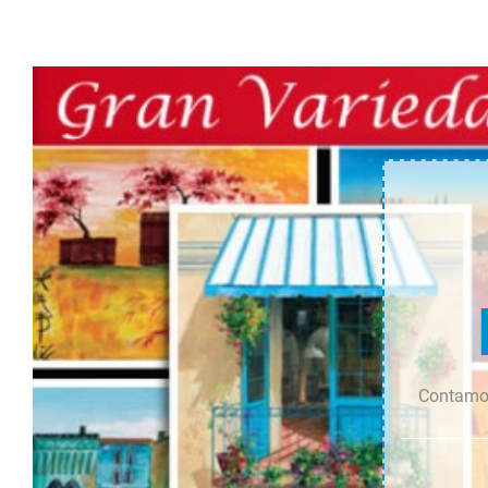
field
coquelicots
cantidad
cantidad
Contamos