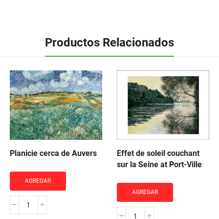
Productos Relacionados
Planicie cerca de Auvers
Effet de soleil couchant
sur la Seine at Port-Ville
AGREGAR
AGREGAR
Planicie