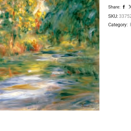
riviere
Share:
cantidad
SKU:
33752
Category: