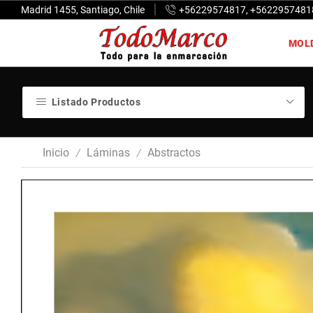
Madrid 1455, Santiago, Chile
+56229574817, +5622957481
MOL
Listado Productos
Inicio
Láminas
Abstractos
/
/