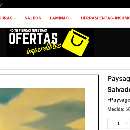
8
DURAS
SALDOS
LÁMINAS
HERRAMIENTAS-INSUM
Paysag
Salvad
«Paysage
Medida
: 6
Paysage
paien