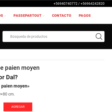
+56940740772 / +56964242820
OS
PASSEPARTOUT
CONTACTO
PAGOS
Search
input
e paien moyen
or Dal?
 paien moyen»
0×80 cm.
AGREGAR