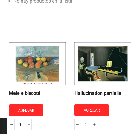
No hay productos en la lista
Mele e biscotti
Hallucination partielle
AGREGAR
AGREGAR
Mele
Hallucination