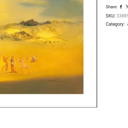
moyen
Share:
cantidad
SKU:
33885
Category: