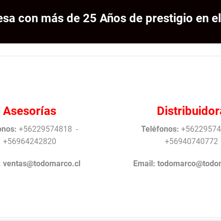
sa con más de 25 Años de prestigio en el
Asesorías
Distribuidor
onos:
+56229574818 -
Teléfonos:
+56229574
+56964242820
+56940740772
:
ventas@todomarco.cl
Email:
todomarco@todom