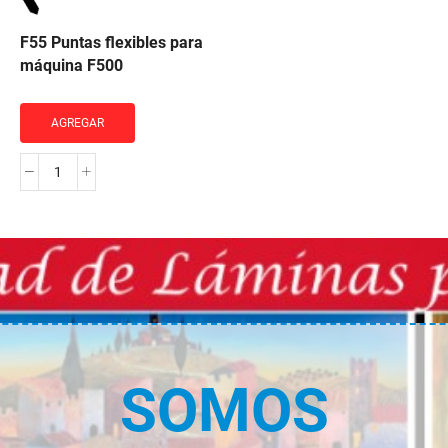
repuesto
F55 Puntas flexibles para
Logan
máquina F500
cantidad
AGREGAR
F55
Puntas
flexibles
para
máquina
F500
cantidad
SOMOS