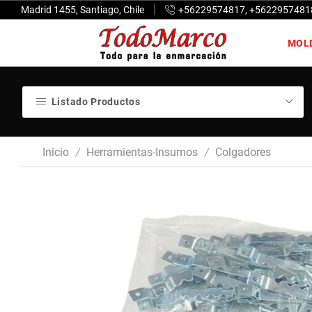
Madrid 1455, Santiago, Chile
+56229574817, +5622957481
MOL
Listado Productos
Inicio
Herramientas-Insumos
Colgadores
/
/