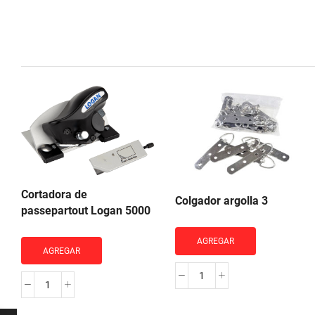
Cortadora de
Colgador argolla 3
passepartout Logan 5000
AGREGAR
AGREGAR
Colgador
Cortadora
argolla
de