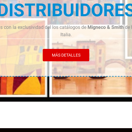
DISTRIBUIDORE
 con la exclusividad del los catálogos de
Migneco & Smith
de 
Italia.
MÁS DETALLES