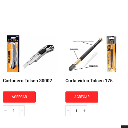
Cartonero Tolsen 30002
Corta vidrio Tolsen 175
AGREGAR
AGREGAR
Cartonero
Corta
Tolsen
vidrio
30002
Tolsen