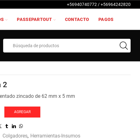
+56940740772 / +56964242820
OS
PASSEPARTOUT
CONTACTO
PAGOS
Search
input
a 2
dentado zincado de 62 mm x 5 mm
AGREGAR
:
Colgadores
,
Herramientas-Insumos