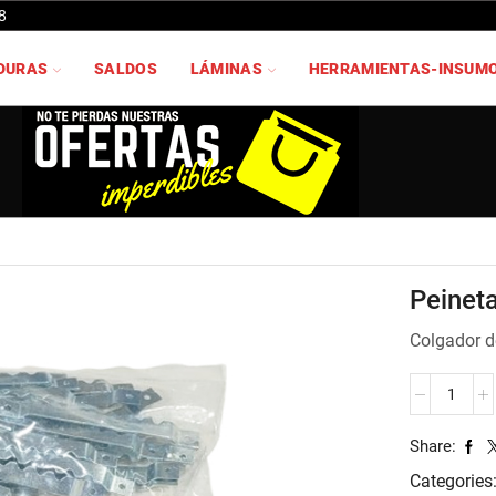
8
DURAS
SALDOS
LÁMINAS
HERRAMIENTAS-INSUM
Peinet
Colgador 
Peineta
2
cantidad
Share:
Categories