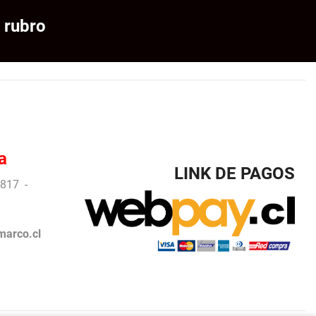
 rubro
a
LINK DE PAGOS
817 -
arco.cl