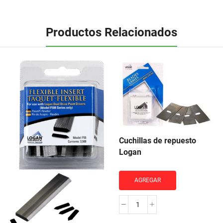
Productos Relacionados
Cuchillas de repuesto
Logan
AGREGAR
Cuchillas
de