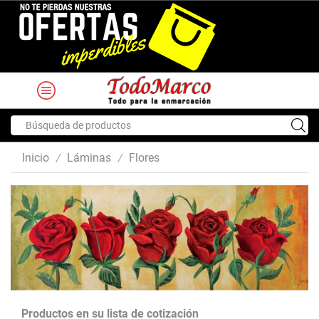
Search
input
Inicio
Láminas
Flores
/
/
Productos en su lista de cotización