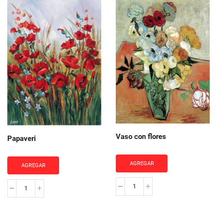
blu
cantidad
Vaso con flores
Papaveri
AGREGAR
AGREGAR
Vaso
Papaveri
con
cantidad
flores