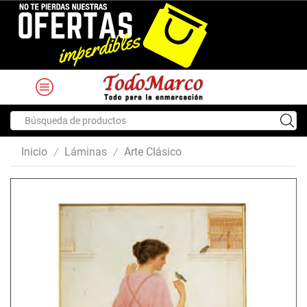
Search
input
Inicio
Láminas
Arte Clásico
/
/