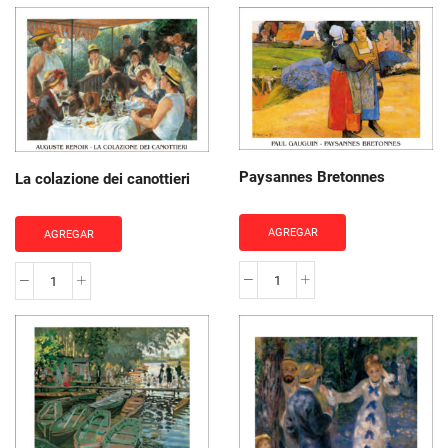
Paysannes Bretonnes
La colazione dei canottieri
AGREGAR
AGREGAR
Paysannes
La
Bretonnes
colazione
cantidad
dei
canottieri
cantidad