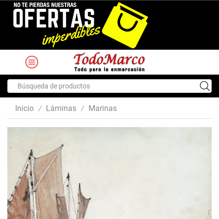
Search
input
Inicio
Láminas
Marinas
/
/