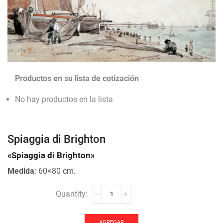
Productos en su lista de cotización
No hay productos en la lista
Spiaggia di Brighton
«Spiaggia di Brighton»
Medida
: 60×80 cm.
Spiaggia
di
Brighton
cantidad
AGREGAR