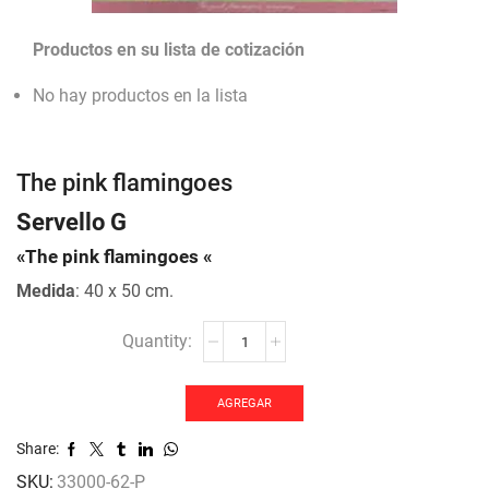
Productos en su lista de cotización
No hay productos en la lista
The pink flamingoes
Servello G
«The pink flamingoes «
Medida
: 40 x 50 cm.
The
pink
flamingoes
cantidad
AGREGAR
Share:
SKU:
33000-62-P