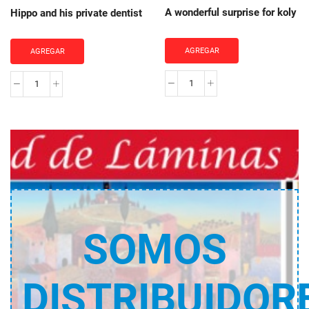
A wonderful surprise for koly
Hippo and his private dentist
AGREGAR
AGREGAR
A
Hippo
wonderful
and
surprise
his
for
private
koly
dentist
cantidad
cantidad
SOMOS
DISTRIBUIDOR