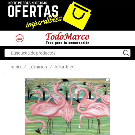
Search
input
Inicio
Láminas
Infantiles
/
/