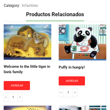
Category:
Infantiles
Productos Relacionados
Welcome to the little tiger in
Puffy in hungry!
lion’s family
AGREGAR
AGREGAR
Puffy
Welcome
in
to
hungry!