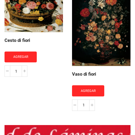
Cesto di fiori
AGREGAR
Cesto
Vaso di fiori
di
fiori
AGREGAR
cantidad
Vaso
di
fiori
cantidad