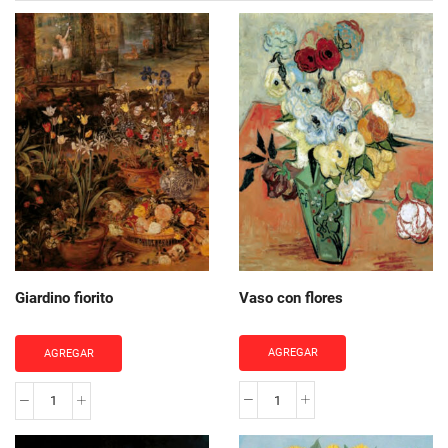
Vaso con flores
Giardino fiorito
AGREGAR
AGREGAR
Vaso
Giardino
con
fiorito