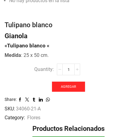
No hay productos en la lista
Tulipano blanco
Gianola
«Tulipano blanco «
Medida
: 25 x 50 cm.
Tulipano
blanco
cantidad
AGREGAR
Share:
SKU:
34060-21-A
Category:
Flores
Productos Relacionados