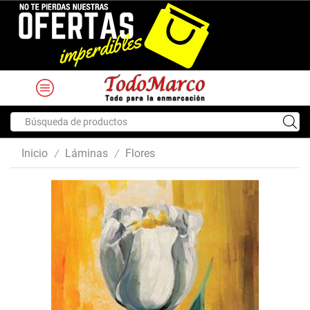
Search
input
Inicio
Láminas
Flores
/
/