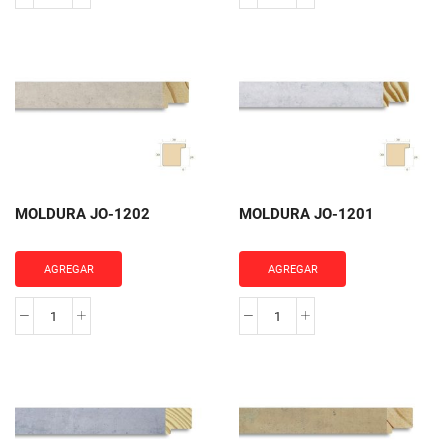
JO-
JO-
2032
2039
cantidad
cantidad
MOLDURA JO-1202
MOLDURA JO-1201
AGREGAR
AGREGAR
MOLDURA
MOLDURA
JO-
JO-
1202
1201
cantidad
cantidad