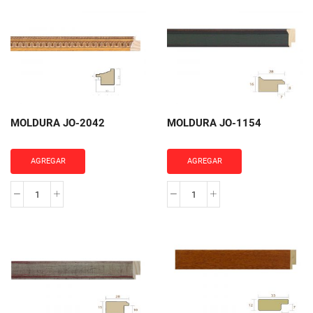
1090
864
cantidad
cantidad
MOLDURA JO-2042
MOLDURA JO-1154
AGREGAR
AGREGAR
MOLDURA
MOLDURA
JO-
JO-
2042
1154
cantidad
cantidad