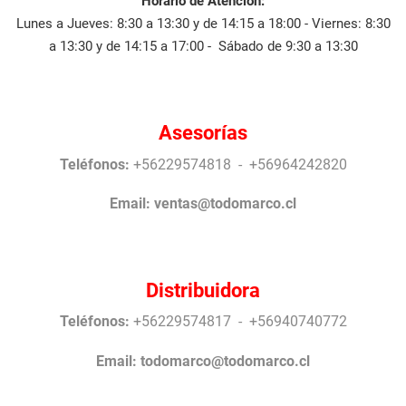
Horario de Atención:
Lunes a Jueves: 8:30 a 13:30 y de 14:15 a 18:00 - Viernes: 8:30
a 13:30 y de 14:15 a 17:00 - Sábado de 9:30 a 13:30
Asesorías
Teléfonos:
+56229574818 - +56964242820
Email:
ventas@todomarco.cl
Distribuidora
Teléfonos:
+56229574817 - +56940740772
Email:
todomarco@todomarco.cl