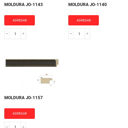
MOLDURA JO-1143
MOLDURA JO-1140
AGREGAR
AGREGAR
MOLDURA
MOLDURA
JO-
JO-
1143
1140
cantidad
cantidad
MOLDURA JO-1157
AGREGAR