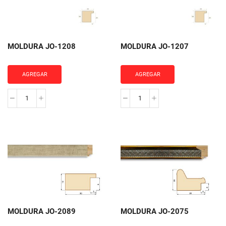
MOLDURA JO-1208
MOLDURA JO-1207
AGREGAR
AGREGAR
MOLDURA
MOLDURA
JO-
JO-
1208
1207
cantidad
cantidad
MOLDURA JO-2089
MOLDURA JO-2075