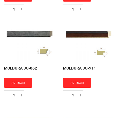
MOLDURA
MOLDURA
JO-
JO-
1062
863
cantidad
cantidad
MOLDURA JO-862
MOLDURA JO-911
AGREGAR
AGREGAR
MOLDURA
MOLDURA
JO-
JO-
862
911
cantidad
cantidad