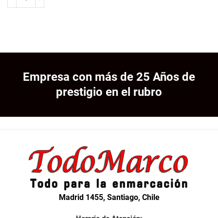
MOLDURA
JO-
1157
cantidad
Empresa con más de 25 Años de
prestigio en el rubro
Madrid 1455, Santiago, Chile