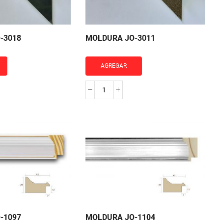
-3018
MOLDURA JO-3011
AGREGAR
RA
MOLDURA
JO-
3011
cantidad
-1097
MOLDURA JO-1104