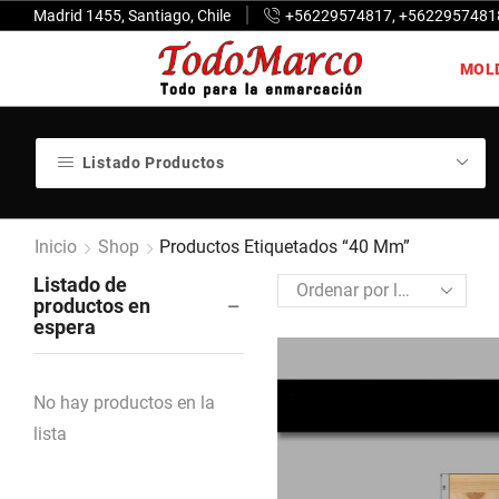
Madrid 1455, Santiago, Chile
+56229574817, +5622957481
MOL
Listado Productos
Inicio
Shop
Productos Etiquetados “40 Mm”
Listado de
productos en
espera
No hay productos en la
lista