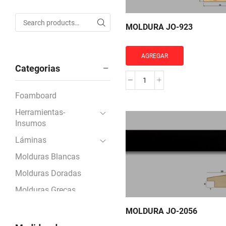
MOLDURA JO-923
Search for:
SEARCH
AGREGAR
Categorias
MOLDURA
Foamboard
JO-
923
Herramientas-
cantidad
Insumos
Láminas
Molduras Blancas
Molduras Doradas
Molduras Grecas
Molduras Negras
MOLDURA JO-2056
Molduras Otros colores