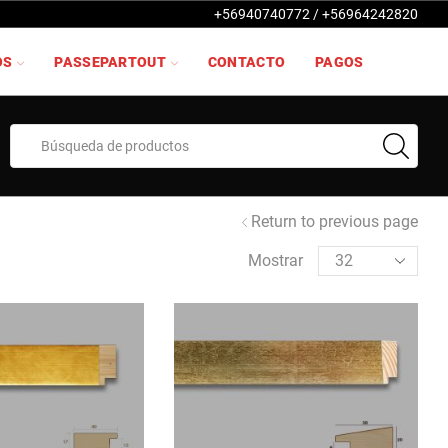
+56940740772 / +56964242820
OS
PASSEPARTOUT
CONTACTO
PAGOS
Search
input
Return to previous page
Products
Mostrar
per
page