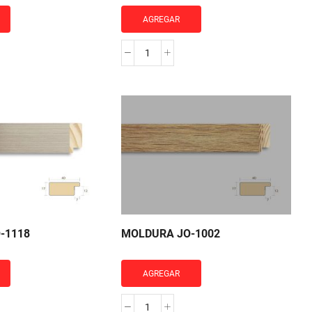
AGREGAR
RA
MOLDURA
JO-
1044
cantidad
-1118
MOLDURA JO-1002
AGREGAR