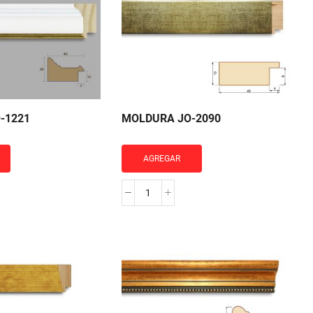
-1221
MOLDURA JO-2090
AGREGAR
RA
MOLDURA
JO-
2090
cantidad