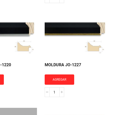
RA
MOLDURA
JO-
1002
cantidad
-1220
MOLDURA JO-1227
AGREGAR
RA
MOLDURA
JO-
1227
cantidad