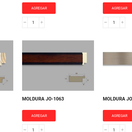
AGREGAR
AGREGAR
MOLDURA
MOLDU
JO-
JO-
2055
2027
cantidad
cantidad
MOLDURA JO-1063
MOLDURA JO
AGREGAR
AGREGAR