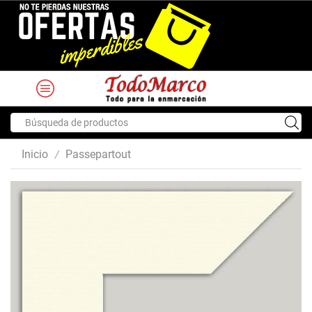
Search
input
Inicio
Passepartout
/