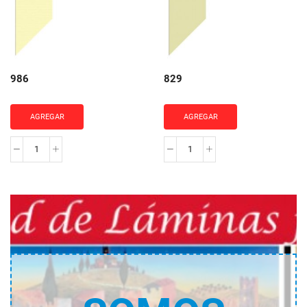
986
829
AGREGAR
AGREGAR
986
829
cantidad
cantidad