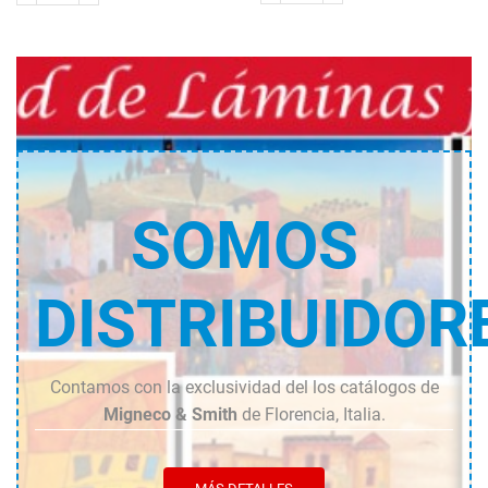
Sémeur
mietitore
cantidad
cantidad
SOMOS
DISTRIBUIDOR
Contamos con la exclusividad del los catálogos de
Migneco & Smith
de Florencia, Italia.