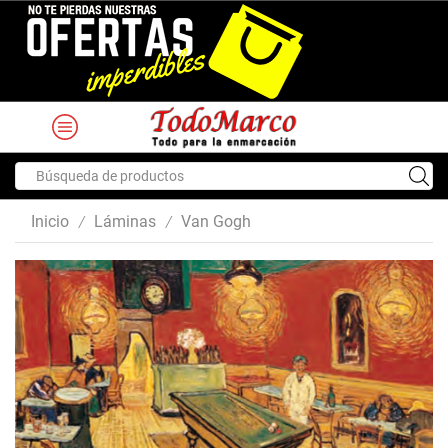
Search
input
Inicio
Láminas
Van Gogh
/
/