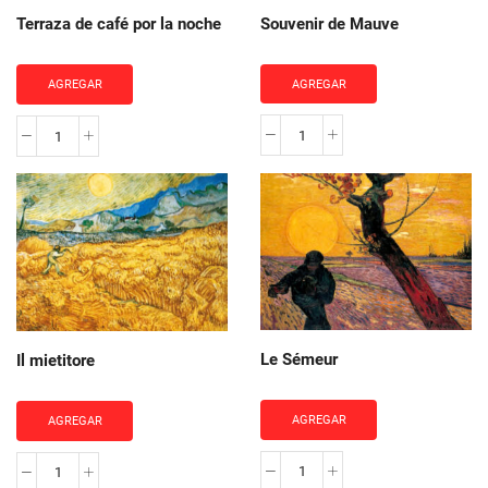
Souvenir de Mauve
Terraza de café por la noche
AGREGAR
AGREGAR
Souvenir
Terraza
de
de
Mauve
café
cantidad
por
la
noche
cantidad
Le Sémeur
Il mietitore
AGREGAR
AGREGAR
Le
Il