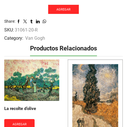
notte
cantidad
AGREGAR
Share:
SKU:
31061-20-R
Category:
Van Gogh
Productos Relacionados
La recolte d’olive
AGREGAR