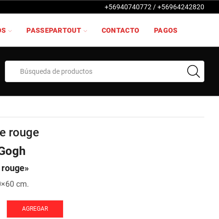
+56940740772 / +56964242820
OS
PASSEPARTOUT
CONTACTO
PAGOS
Search
input
ne rouge
 Gogh
 rouge»
0×60 cm.
AGREGAR