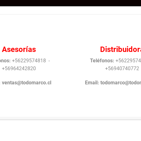
Asesorías
Distribuidor
onos:
+56229574818 -
Teléfonos:
+56229574
+56964242820
+56940740772
:
ventas@todomarco.cl
Email:
todomarco@todom
rrollo Antonio Arrigucci © Todos los Derechos reservados TodoM