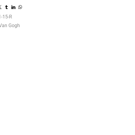
-15-R
Van Gogh