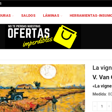
8
DURAS
SALDOS
LÁMINAS
HERRAMIENTAS-INSUM
La vig
V. Van
«La vigne
Medida
: 8
La
vigne