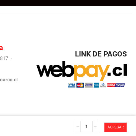
a
LINK DE PAGOS
817 -
arco.cl
La
arco.
AGREGAR
vigne