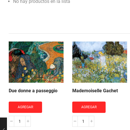
No hay productos en la lista
Due donne a passeggio
Mademoiselle Gachet
AGREGAR
AGREGAR
Due
Mademoiselle