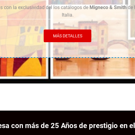
 con la exclusividad del los catálogos de
Migneco & Smith
de 
Italia.
MÁS DETALLES
sa con más de 25 Años de prestigio en el