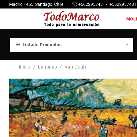
Madrid 1455, Santiago, Chile
+56229574817, +5622957481
MOL
Listado Productos
Inicio
Láminas
Van Gogh
/
/