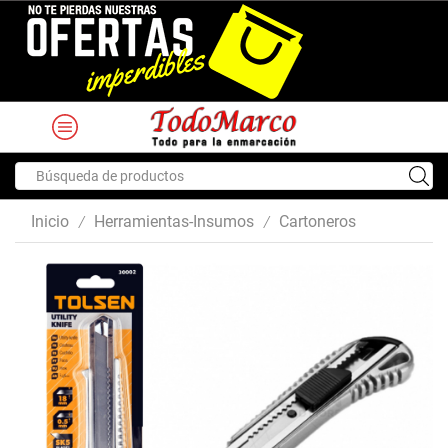
Search
input
Inicio
Herramientas-Insumos
Cartoneros
/
/