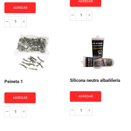
AGREGAR
AGREGAR
Repuesto
Regla
Cartonero
Logan
cantidad
440-
1
Team
System
Plus
cantidad
Silicona neutra albañilería
Peineta 1
AGREGAR
AGREGAR
Silicona
Peineta
neutra
1
albañilería
cantidad