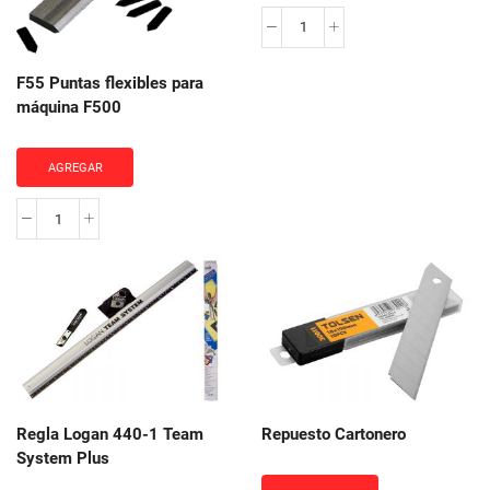
F500
Dual
F55 Puntas flexibles para
Drive
máquina F500
Elite
cantidad
AGREGAR
F55
Puntas
flexibles
para
máquina
F500
cantidad
Regla Logan 440-1 Team
Repuesto Cartonero
System Plus