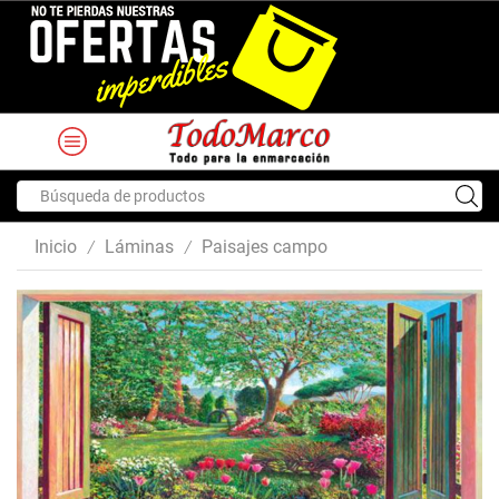
Search
input
Inicio
Láminas
Paisajes campo
/
/