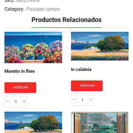
SKU:
34025-49-A
Category:
Paisajes campo
Productos Relacionados
In calabria
Muretto in flore
AGREGAR
AGREGAR
In
Muretto
calabria
in
cantidad
flore
cantidad