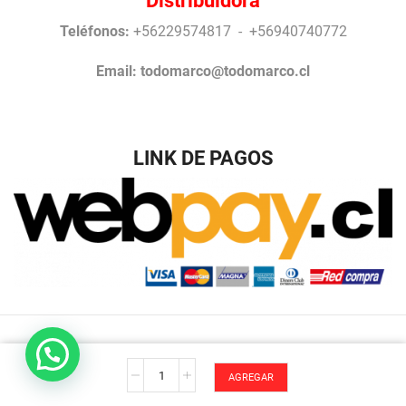
Teléfonos:
+56229574817 - +56940740772
Email:
todomarco@todomarco.cl
LINK DE PAGOS
Desarrollo Antonio Arrigucci © Todos los Derechos
E'
reservados TodoMarco.
AGREGAR
primavera