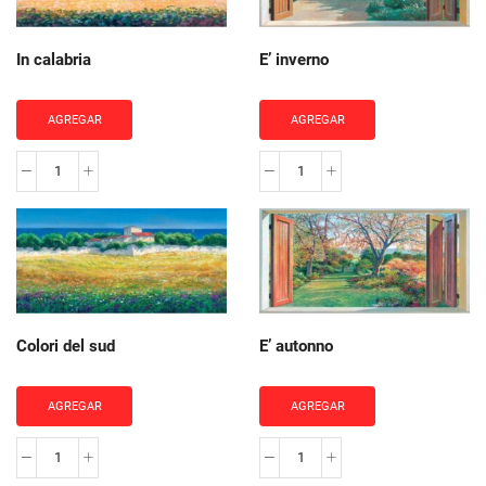
In calabria
E’ inverno
AGREGAR
AGREGAR
In
E'
calabria
inverno
cantidad
cantidad
Colori del sud
E’ autonno
AGREGAR
AGREGAR
Colori
E'