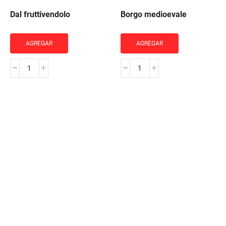
Dal fruttivendolo
Borgo medioevale
AGREGAR
AGREGAR
Dal
Borgo
fruttivendolo
medioevale
cantidad
cantidad