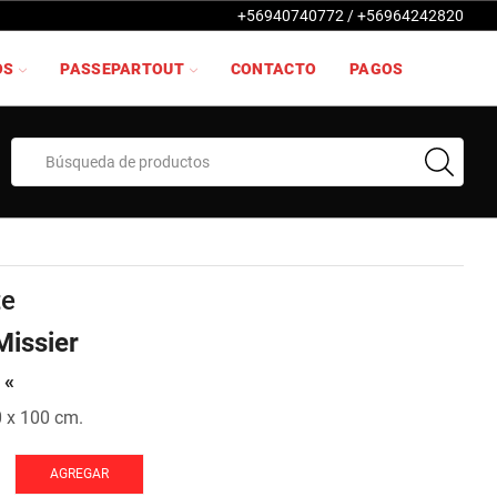
+56940740772 / +56964242820
OS
PASSEPARTOUT
CONTACTO
PAGOS
Search
input
te
Missier
 «
0 x 100 cm.
AGREGAR