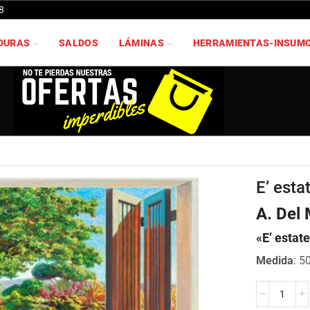
8
DURAS
SALDOS
LÁMINAS
HERRAMIENTAS-INSUM
E’ esta
A. Del 
«E’ estate
Medida
: 5
E'
estate