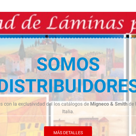
SOMOS
DISTRIBUIDORE
 con la exclusividad del los catálogos de
Migneco & Smith
de 
Italia.
MÁS DETALLES