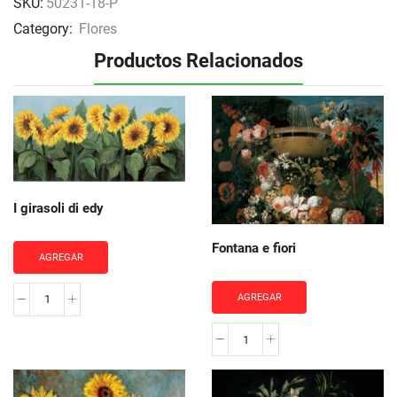
SKU:
50231-18-P
Category:
Flores
Productos Relacionados
I girasoli di edy
Fontana e fiori
AGREGAR
AGREGAR
I
girasoli
Fontana
di
e
edy
fiori
cantidad