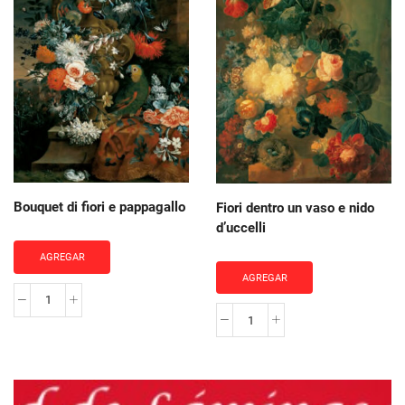
cantidad
Bouquet di fiori e pappagallo
Fiori dentro un vaso e nido
d’uccelli
AGREGAR
AGREGAR
Bouquet
Fiori
di
dentro
fiori
un
e
vaso
pappagallo