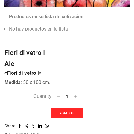
Productos en su lista de cotización
No hay productos en la lista
Fiori di vetro I
Ale
«Fiori di vetro I»
Medida
: 50 x 100 cm.
Fiori
di
vetro
I
AGREGAR
cantidad
Share: