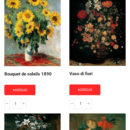
cantidad
Vaso di fiori
Bouquet de soleils 1890
AGREGAR
AGREGAR
Vaso
Bouquet
di
de
fiori
soleils
cantidad
1890