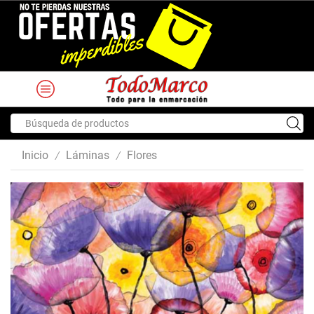
Search
input
Inicio
Láminas
Flores
/
/